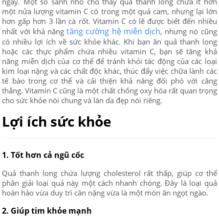
ngày. Một so sánh nhỏ cho thấy quả thanh long chứa ít hơn
một nửa lượng vitamin C có trong một quả cam, nhưng lại lớn
hơn gấp hơn 3 lần cà rốt. Vitamin C có lẽ được biết đến nhiều
tăng cường hệ miễn dịch
nhất với khả năng
, nhưng nó cũng
có nhiều lợi ích về sức khỏe khác. Khi bạn ăn quả thanh long
hoặc các thực phẩm chứa nhiều vitamin C, bạn sẽ tăng khả
năng miễn dịch của cơ thể để tránh khỏi tác động của các loại
kim loại nặng và các chất độc khác, thúc đẩy việc chữa lành các
tế bào trong cơ thể và cải thiện khả năng đối phó với căng
thẳng. Vitamin C cũng là một chất chống oxy hóa rất quan trọng
cho sức khỏe nói chung và làn da đẹp nói riêng.
Lợi ích sức khỏe
1. Tốt hơn cả ngũ cốc
Quả thanh long chứa lượng cholesterol rất thấp, giúp cơ thể
phân giải loại quả này một cách nhanh chóng. Đây là loại quả
hoàn hảo vừa duy trì cân nặng vừa là một món ăn ngọt ngào.
2. Giúp tim khỏe mạnh